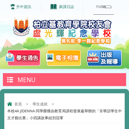
升中資訊
家課日誌
11/08(二)
____________
MENU
首頁
>
學生成就
>
本校4A JIDENNA 同學榮獲由教育局課程發展處舉辦的「非華語學生中
文才藝比賽」小四講故事組別冠軍