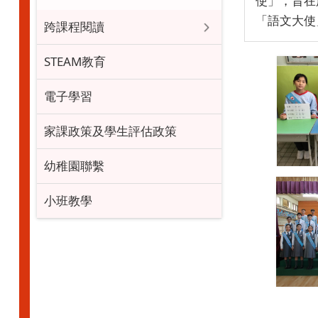
使」，旨在
「語文大使
跨課程閱讀
STEAM教育
電子學習
家課政策及學生評估政策
幼稚園聯繫
小班教學