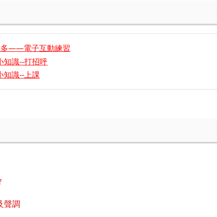
 樂趣多——電子互動練習
知識--打招呼
知識--上課
f
及聲調