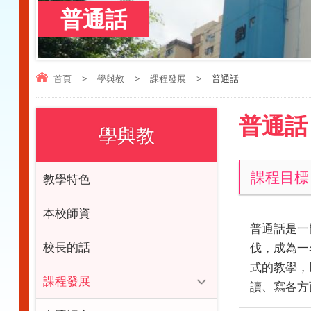
普通話
首頁
>
學與教
>
課程發展
>
普通話
普通話
學與教
課程目標
教學特色
本校師資
普通話是一
校長的話
伐，成為一
式的教學，
課程發展
讀、寫各方