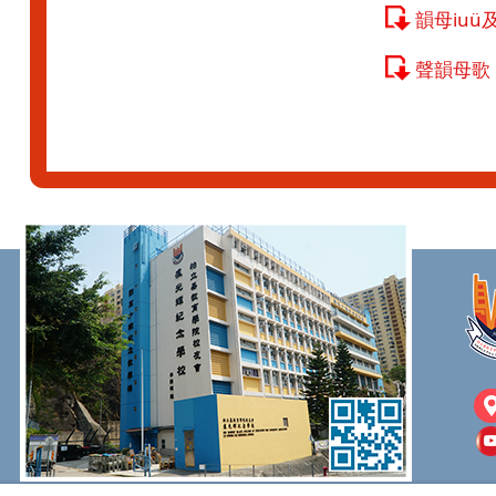
韻母iuü
聲韻母歌