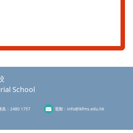
校
rial School
傳真：
2480 1757
電郵：
info@lkfms.edu.hk