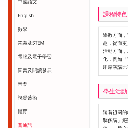
中國語文
課程特色
English
數學
學教方面，
常識及STEM
趣，從而更
活動方面，
電腦及電子學習
化，例如「
即席演講比
圖書及閱讀發展
音樂
學生活動
視覺藝術
體育
隨着祖國的
聽多講」絕
普通話