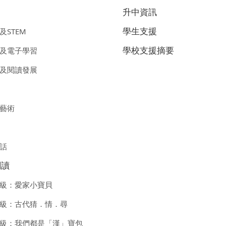
升中資訊
學生支援
及STEM
學校支援摘要
及電子學習
及閱讀發展
藝術
話
閱讀
級：愛家小寶貝
級：古代猜．情．尋
級：我們都是「漢」寶包