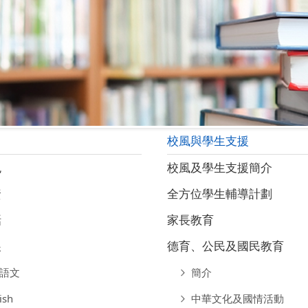
校風與學生支援
色
校風及學生支援簡介
資
全方位學生輔導計劃
話
家長教育
展
德育、公民及國民教育
語文
簡介
ish
中華文化及國情活動