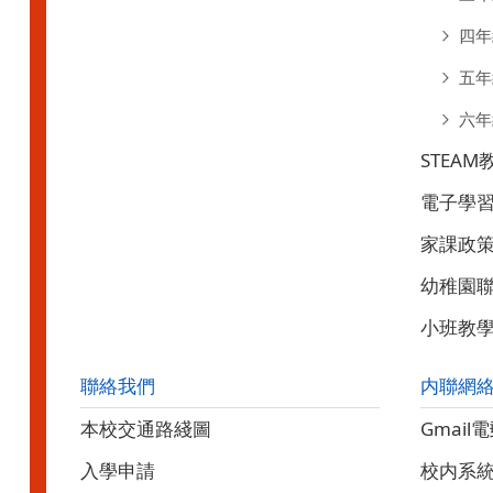
四年
五年
六年
STEAM
電子學
家課政
幼稚園
小班教
聯絡我們
内聯網
本校交通路綫圖
Gmail
入學申請
校内系