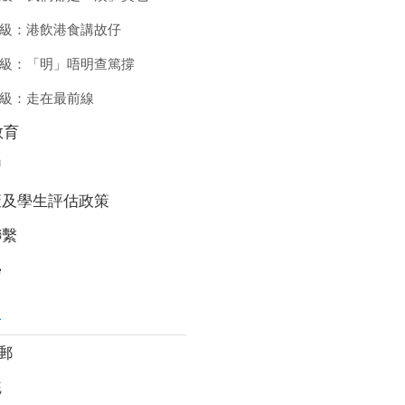
級：港飲港食講故仔
級：「明」唔明查篤撐
級：走在最前線
教育
習
策及學生評估政策
聯繫
學
絡
電郵
統