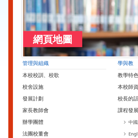
網頁地圖
管理與組織
學與教
本校校訓、校歌
教學特
校舍設施
本校師
發展計劃
校長的
家長教師會
課程發
辦學團體
中國
法團校董會
Engl