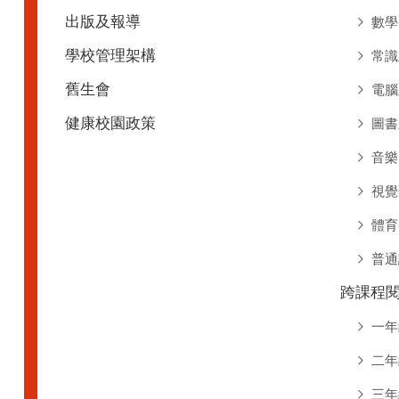
出版及報導
數學
學校管理架構
常識
舊生會
電腦
健康校園政策
圖書
音樂
視覺
體育
普通
跨課程
一年
二年
三年