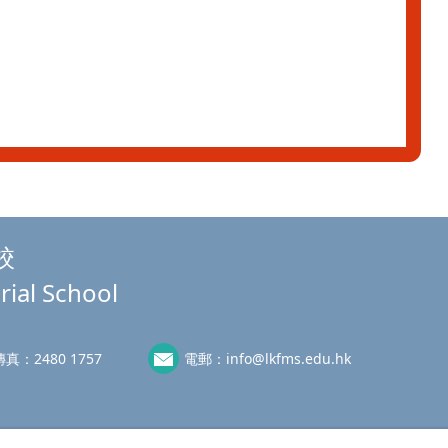
校
rial School
傳真：
2480 1757
電郵：
info@lkfms.edu.hk