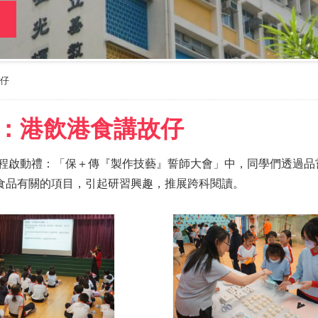
仔
：港飲港食講故仔
的課程啟動禮：「保＋傳『製作技藝』誓師大會」中，同學們透過
食品有關的項目，引起研習興趣，推展跨科閱讀。