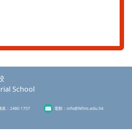
校
rial School
傳真：
2480 1757
電郵：
info@lkfms.edu.hk