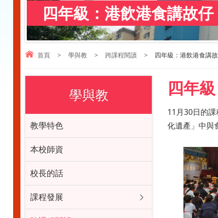
四年級：港飲港食講故仔
首頁
>
學與教
>
跨課程閱讀
>
四年級：港飲港食講故
四年級
學與教
11月30日
教學特色
化遺產」中與
本校師資
校長的話
課程發展