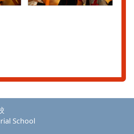
校
rial School