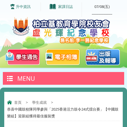
升中資訊
家課日誌
07/08(五)
____________
MENU
首頁
>
學生成就
>
恭喜中國鼓校隊同學參與「2025香港活力鼓令24式擂台賽」【中國鼓
樂組】迎新組獲得最佳服裝獎