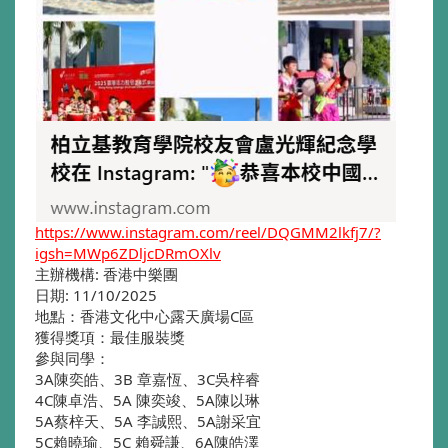
https://www.instagram.com/reel/DQGMM2lkfj7/?
igsh=MWp6ZDljcDRmOXlv
主辦機構: 香港中樂團
日期: 11/10/2025
地點：香港文化中心露天廣場C區
獲得獎項：最佳服裝獎
參與同學：
3A陳奕皓、3B 章嘉恆、3C吳梓睿
4C陳卓浩、5A 陳奕竣、5A陳以琳
5A蔡梓天、5A 李誠熙、5A謝采宜
5C賴曉瑜、5C 賴舜謙、6A陳皓澤