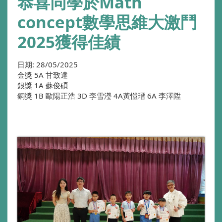
恭喜同學於Math
concept數學思維大激鬥
2025獲得佳績
日期:
28/05/2025
金獎 5A 甘致達
銀獎 1A 蘇俊碩
銅獎 1B 歐陽正浩 3D 李雪瀅 4A黃愷瑨 6A 李澤陞