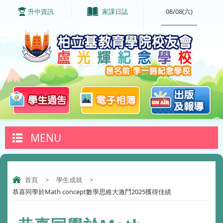
升中資訊
家課日誌
08/08(六)
____________
MENU
首頁
>
學生成就
>
恭喜同學於Math concept數學思維大激鬥2025獲得佳績