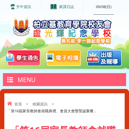
升中資訊
家課日誌
09/08(日)
____________
MENU
首頁
>
校園資訊
>
「第16屆家長教師會就職典禮、會員大會暨聖誕聚餐」