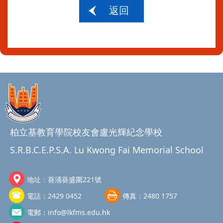
返回
柏立基教育學院校友會盧光輝紀念學校
S.R.B.C.E.P.S.A. Lu Kwong Fai Memorial School
地址：
葵涌葵盛圍221號
電話：
2429 0452
傳真：
2480 1757
電郵：
info@lkfms.edu.hk