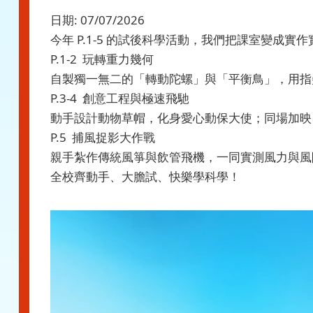
日期:
07/07/2026
今年 P.1-5 的試後科學活動，我們把課室變成
P.1-2 玩轉重力幾何
自製獨一無二的「轉動陀螺」與「平衡鳥」，用指
P.3-4 創意工程與極速飛馳
動手設計動物草帽，化身愛心動保大使；同場加映
P.5 ️ 捕風捉影大作戰
親手紮作傳統風箏與飲管飛機，一同實測風力與風
全校齊動手、大膽試、快樂學科學！