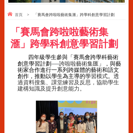
首頁
>
「賽馬會跨啦啦藝術集滙」跨學科創意學習計劃
「賽馬會跨啦啦藝術集
滙」跨學科創意學習計劃
四年級學生參與「賽馬會跨學科藝術
──
創意學習計劃
誇啦啦藝術集匯
」，與藝
術家合作進行一系列跨媒體的藝術和語文
創作，推動以學生為主導的
學習模式
。
透
過資料搜集、課堂練習及反思，協助學生
建構知識及提升創意能力。