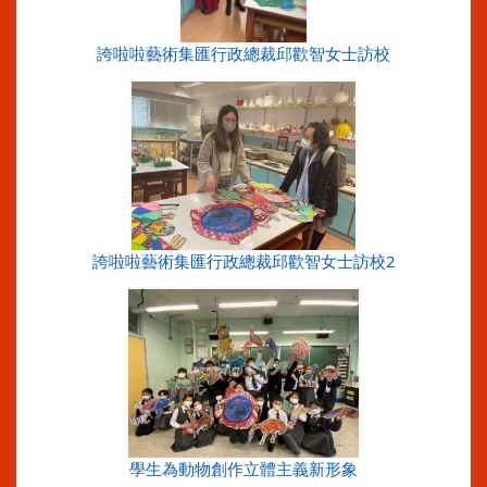
誇啦啦藝術集匯行政總裁邱歡智女士訪校
誇啦啦藝術集匯行政總裁邱歡智女士訪校2
學生為動物創作立體主義新形象