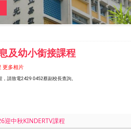
息及幼小銜接課程
 更多相片
，請致電2429 0452蔡副校長查詢。
026迎中秋KINDERTV課程