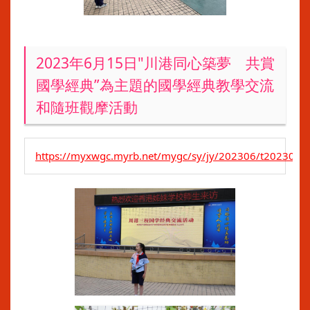
2023年6月15日"川港同心築夢 共賞
國學經典”為主題的國學經典教學交流
和隨班觀摩活動
https://myxwgc.myrb.net/mygc/sy/jy/202306/t2023061