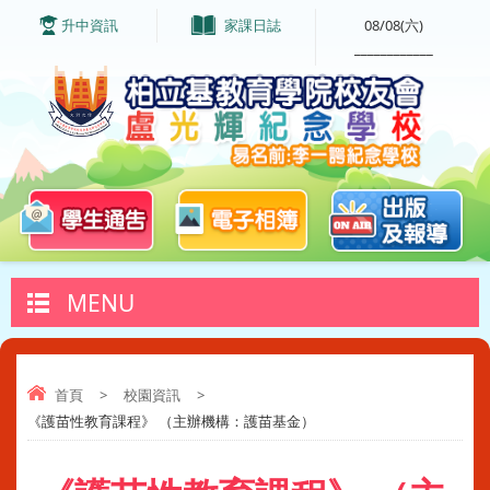
升中資訊
家課日誌
08/08(六)
____________
MENU
首頁
>
校園資訊
>
《護苗性教育課程》 （主辦機構：護苗基金）