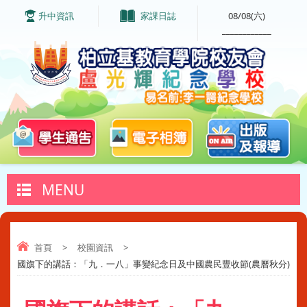
升中資訊
家課日誌
08/08(六)
____________
MENU
首頁
>
校園資訊
>
國旗下的講話：「九．一八」事變紀念日及中國農民豐收節(農曆秋分)