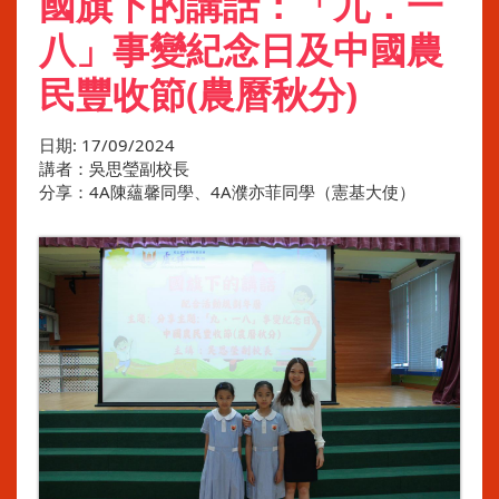
國旗下的講話：「九．一
八」事變紀念日及中國農
民豐收節(農曆秋分)
日期:
17/09/2024
講者：吳思瑩副校長
分享：4A陳蘊馨同學、4A濮亦菲同學（憲基大使）