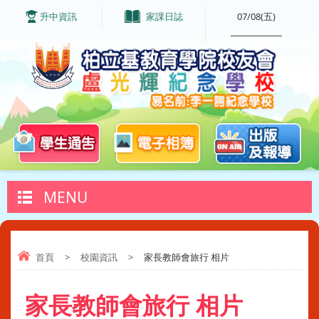
升中資訊
家課日誌
07/08(五)
____________
MENU
首頁
>
校園資訊
>
家長教師會旅行 相片
家長教師會旅行 相片