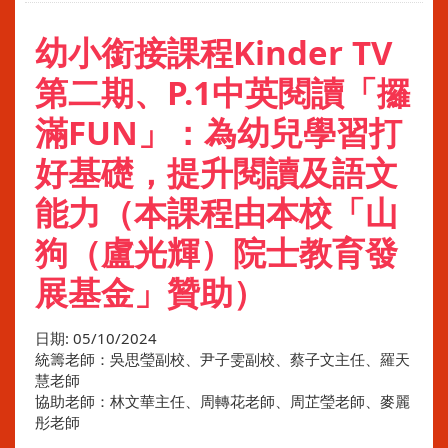
幼小銜接課程Kinder TV
第二期、P.1中英閱讀「攞
滿FUN」：為幼兒學習打
好基礎，提升閱讀及語文
能力（本課程由本校「山
狗（盧光輝）院士教育發
展基金」贊助）
日期:
05/10/2024
統籌老師：吳思瑩副校、尹子雯副校、蔡子文主任、羅天
慧老師
協助老師：林文華主任、周轉花老師、周芷瑩老師、麥麗
彤老師