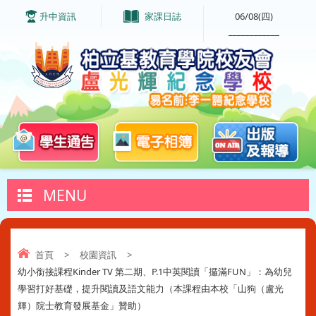
升中資訊
家課日誌
06/08(四)
____________
MENU
首頁
>
校園資訊
>
幼小銜接課程Kinder TV 第二期、P.1中英閱讀「攞滿FUN」：為幼兒
學習打好基礎，提升閱讀及語文能力（本課程由本校「山狗（盧光
輝）院士教育發展基金」贊助）