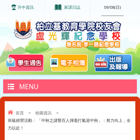
升中資訊
家課日誌
09/08(日)
____________
MENU
首頁
>
校園資訊
>
班級經營活動： 「中秋之謎暨百人揮毫打氣迎中秋」：努力向上，全
力以赴！