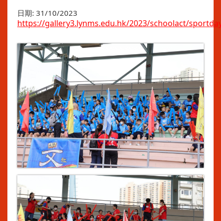
日期:
31/10/2023
https://gallery3.lynms.edu.hk/2023/schoolact/sportda