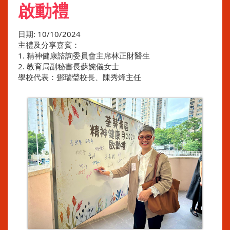
啟動禮
日期:
10/10/2024
主禮及分享嘉賓：
1. 精神健康諮詢委員會主席林正財醫生
2. ⁠教育局副秘書長蘇婉儀女士
學校代表：鄧瑞瑩校長、陳秀烽主任