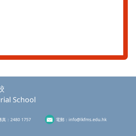
校
rial School
傳真：
2480 1757
電郵：
info@lkfms.edu.hk