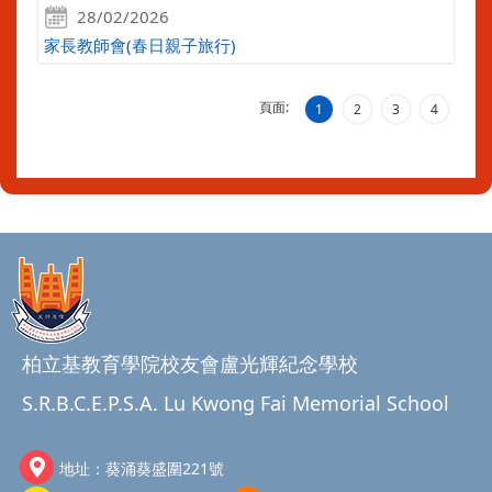
28/02/2026
家長教師會(春日親子旅行)
頁面:
1
2
3
4
柏立基教育學院校友會盧光輝紀念學校
S.R.B.C.E.P.S.A. Lu Kwong Fai Memorial School
地址：
葵涌葵盛圍221號