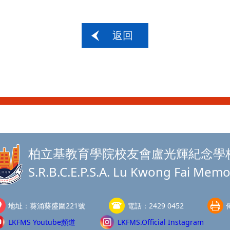
返回
柏立基教育學院校友會盧光輝紀念學
S.R.B.C.E.P.S.A. Lu Kwong Fai Memo
地址：
葵涌葵盛圍221號
電話：
2429 0452
LKFMS Youtube頻道
LKFMS.Official Instagram