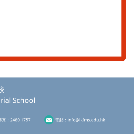
校
rial School
傳真：
2480 1757
電郵：
info@lkfms.edu.hk