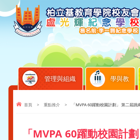
管理與組織
學與教
首頁
>
重點推介
>
「MVPA 60躍動校園計劃」 第二屆
「MVPA 60躍動校園