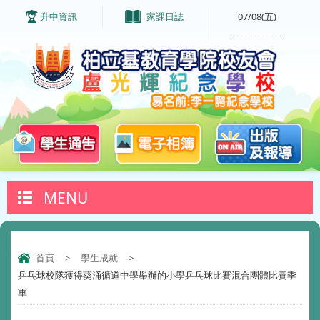
升中資訊
家課日誌
07/08(五)
____________
MENU
首頁
>
學生成就
>
乒乓球校隊獲得葵涌循道中學舉辦的小學乒乓球比賽混合團體比賽季
軍