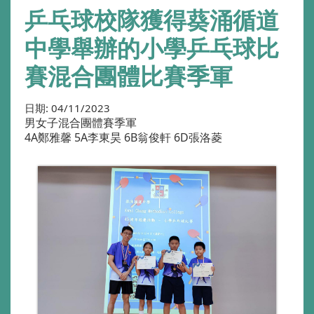
乒乓球校隊獲得葵涌循道
中學舉辦的小學乒乓球比
賽混合團體比賽季軍
日期:
04/11/2023
男女子混合團體賽季軍
4A鄭雅馨 5A李東昊 6B翁俊軒 6D張洛菱