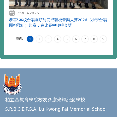
25/03/2026
恭喜! 本校合唱團順利完成聯校音樂大賽2026（小學合唱
團挑戰組）比賽，在比賽中獲得金獎
頁面:
1
2
3
4
5
6
7
8
9
柏立基教育學院校友會盧光輝紀念學校
S.R.B.C.E.P.S.A. Lu Kwong Fai Memorial School