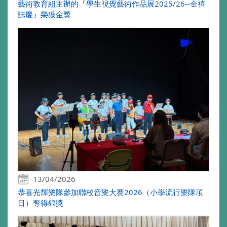
藝術教育組主辦的『學生視覺藝術作品展2025/26--金禧
誌慶』榮獲金獎
13/04/2026
恭喜光輝樂隊參加聯校音樂大賽2026（小學流行樂隊項
目）奪得銀獎