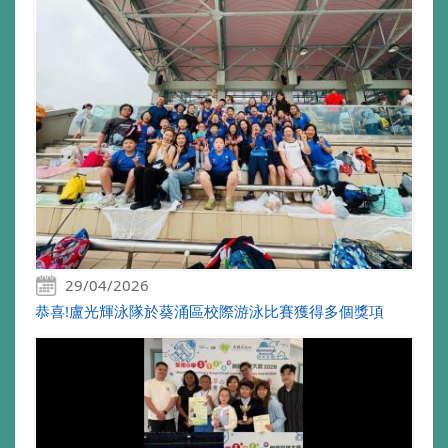
29/04/2026
恭喜!盧光輝泳隊於葵涌區校際游泳比賽獲得多個獎項