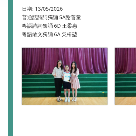
日期:
13/05/2026
普通話詩詞獨誦 5A謝善童
粵語詩詞獨誦 6D 王柔惠
粵語散文獨誦 6A 吳樁堃