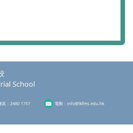
校
rial School
傳真：
2480 1757
電郵：
info@lkfms.edu.hk