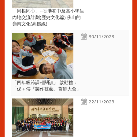
「同根同心」--香港初中及高小學生
內地交流計劃(歷史文化篇) 佛山的
嶺南文化(高鐵線)
30/11/2023
「四年級跨課程閱讀」 啟動禮：
「保＋傳『製作技藝』誓師大會」
22/11/2023