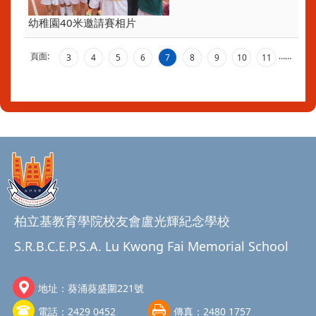
幼稚園40米邀請賽相片
頁面:
…
…
3
4
5
6
7
8
9
10
11
柏立基教育學院校友會盧光輝紀念學校
S.R.B.C.E.P.S.A. Lu Kwong Fai Memorial School
地址：
葵涌葵盛圍221號
電話：
2429 0452
傳真：
2480 1757