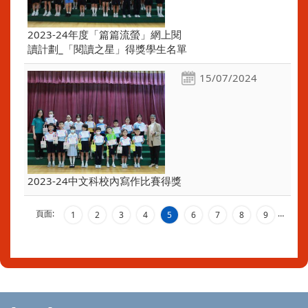
2023-24年度「篇篇流螢」網上閱
讀計劃_「閱讀之星」得獎學生名單
15/07/2024
2023-24中文科校內寫作比賽得獎
頁面:
…
1
2
3
4
5
6
7
8
9